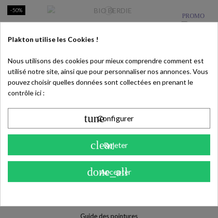
-50%
PROMO
Tong
BIO BERDIE
Plakton utilise
les Cookies !
27,50 €
54,99 €
Nous utilisons des cookies pour mieux comprendre comment est
group_work
utilisé notre site, ainsi que pour personnaliser nos annonces. Vous
pouvez choisir quelles données sont collectées en prenant le
Cookies
contrôle ici :
tune
Configurer
PLAKTON
La Marque
clear
Rejeter
Notre histoire
Nos engagements
done_all
Accepter
AIDE & CONTACT
Mon compte
Guide des pointures