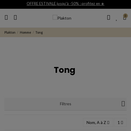
OFFRE ESTIVALE jusqu'à -50% : profitez en ☀️
0
Plakton
Homme
Tong
Tong
Filtres
Nom, A à Z
1