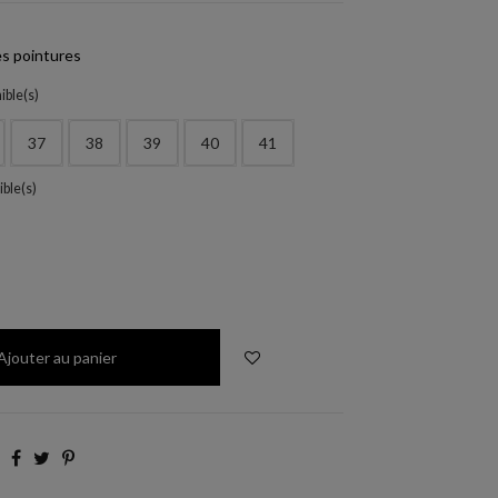
s pointures
ible(s)
37
38
39
40
41
ible(s)
Ajouter au panier