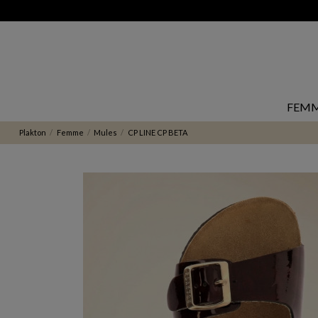
FEM
Plakton
Femme
Mules
CP LINE CP BETA