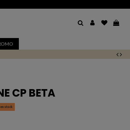
ROMO
NE CP BETA
 en stock