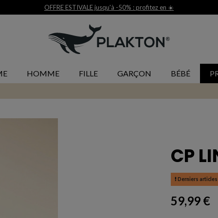
Livraison et retour gratuit 30j*
ME
HOMME
FILLE
GARÇON
BÉBÉ
P
CP LI
Derniers articles
59,99 €