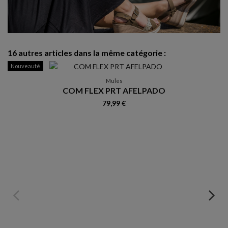
16 autres articles dans la même catégorie :
Nouveauté
R
Mules
COM FLEX PRT AFELPADO
79,99 €