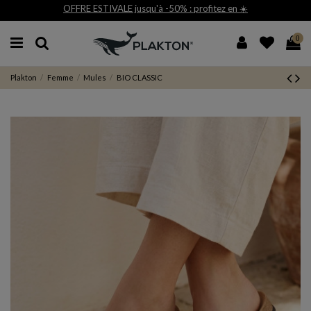
fitez en ☀️
Livraison et retour gratuit 30j*
0
Plakton
Femme
Mules
BIO CLASSIC