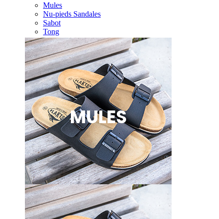
Mules
Nu-pieds Sandales
Sabot
Tong
MULES