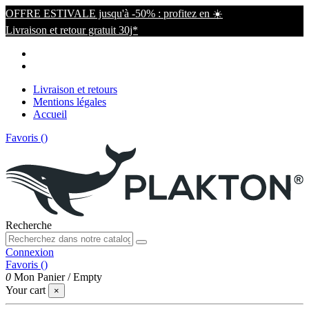
OFFRE ESTIVALE jusqu'à -50% : profitez en ☀️
Livraison et retour gratuit 30j*
Livraison et retours
Mentions légales
Accueil
Favoris (
)
Recherche
Connexion
Favoris (
)
0
Mon Panier
/
Empty
Your cart
×