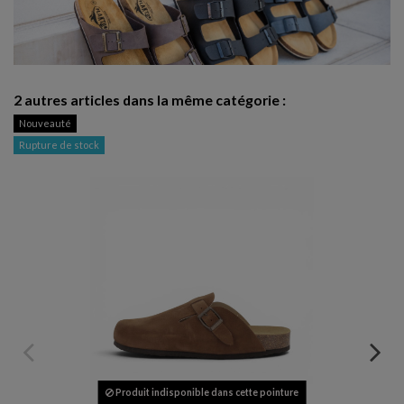
2 autres articles dans la même catégorie :
Nouveauté
-
Rupture de stock
Produit indisponible dans cette pointure