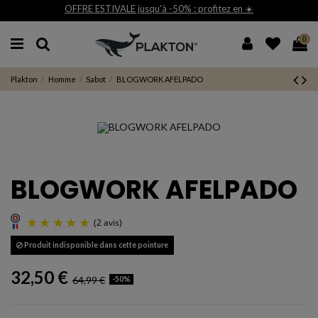
STIVALE jusqu'à -50% : profitez en ☀️
Livrai
0
Plakton
Homme
Sabot
BLOGWORK AFELPADO
BLOGWORK AFELPADO
Produit indisponible dans cette pointure
(2 avis)
32,50 €
64,99 €
-50%