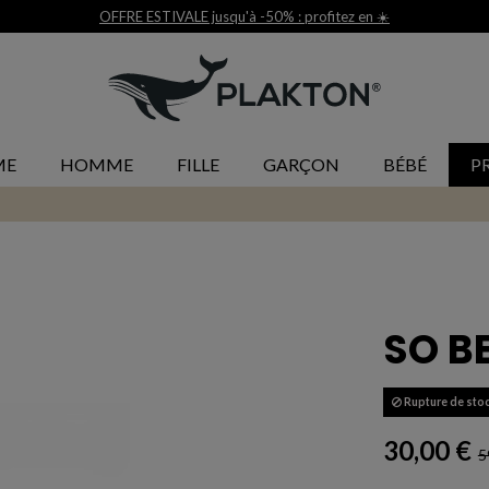
Livraison et retour gratuit 30j*
ME
HOMME
FILLE
GARÇON
BÉBÉ
P
SO B
Rupture de sto
30,00 €
5