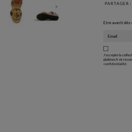
PARTAGER :
Etre averti dès
J'accepte la colle
plakton.fr et reco
confidentialité
.