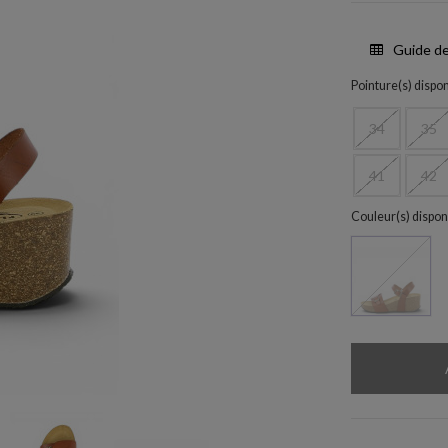
Guide de
Pointure(s) dispon
34
35
41
42
Couleur(s) dispon
Camello 