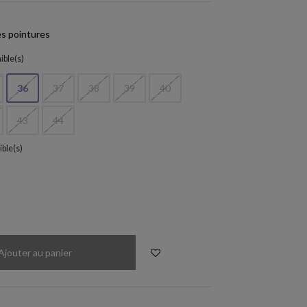
s pointures
ible(s)
36
37
38
39
40
43
44
ible(s)
5030
Ajouter au panier