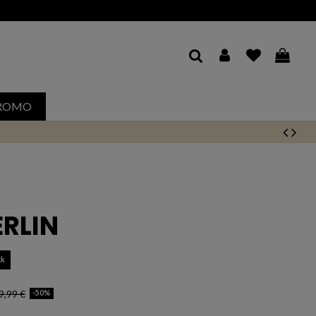
ROMO
ERLIN
ck
9,99 €
-50%