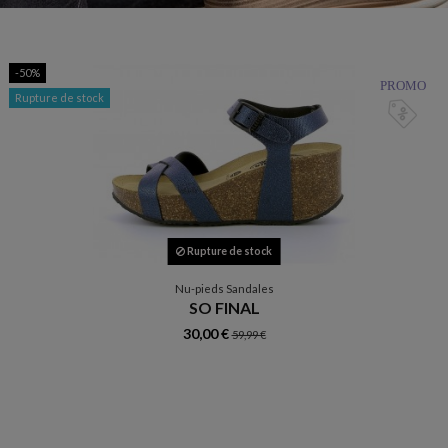
-50%
PROMO
Rupture de stock
Rupture de stock
Nu-pieds Sandales
SO FINAL
30,00 €
59,99 €