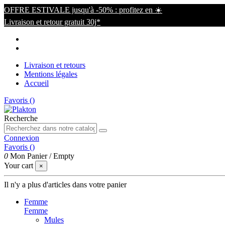
OFFRE ESTIVALE jusqu'à -50% : profitez en ☀️
Livraison et retour gratuit 30j*
Livraison et retours
Mentions légales
Accueil
Favoris (
)
Recherche
Connexion
Favoris (
)
0
Mon Panier
/
Empty
Your cart
×
Il n'y a plus d'articles dans votre panier
Femme
Femme
Mules