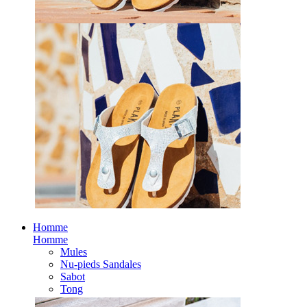
Homme
Homme
Mules
Nu-pieds Sandales
Sabot
Tong