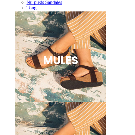
Nu-pieds Sandales
Tong
MULES