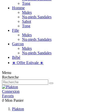
Tong
Homme
Mules
Nu-pieds Sandales
Sabot
Tong
Fille
Mules
Nu-pieds Sandales
Garçon
Mules
Nu-pieds Sandales
Bébé
☀️ Offre Estivale ☀️
Menu
Recherche
Connexion
Favoris
0
Mon Panier
Plakton