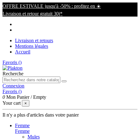
OFFRE ESTIVALE jusqu'à -50% : profitez en ☀️
Livraison et retour gratuit 30j*
Livraison et retours
Mentions légales
Accueil
Favoris (
)
Recherche
Connexion
Favoris (
)
0
Mon Panier
/
Empty
Your cart
×
Il n'y a plus d'articles dans votre panier
Femme
Femme
Mules