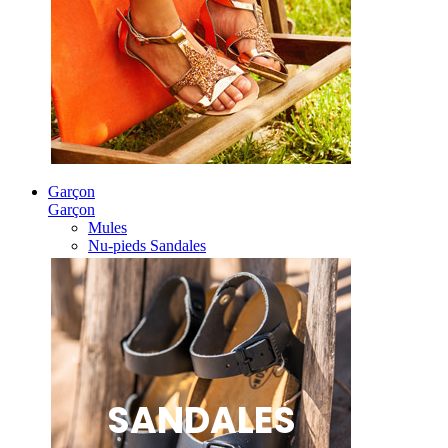
Garçon
Garçon
Mules
Nu-pieds Sandales
SANDALES