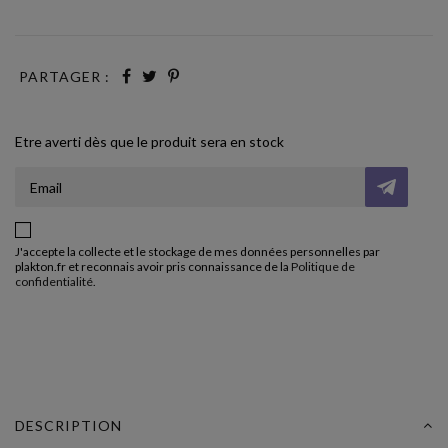
PARTAGER :
Etre averti dès que le produit sera en stock
J'accepte la collecte et le stockage de mes données personnelles par
plakton.fr et reconnais avoir pris connaissance de la
Politique de
confidentialité
.
DESCRIPTION