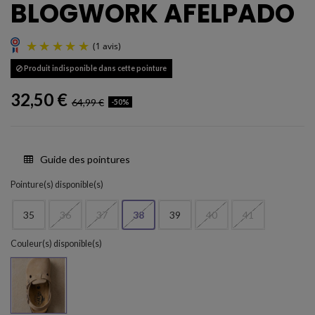
BLOGWORK AFELPADO
Produit indisponible dans cette pointure
32,50 €
64,99 €
-50%
Guide des pointures
(1 avis)
Pointure(s) disponible(s)
35
36
37
38
39
40
41
Couleur(s) disponible(s)
Tan 106