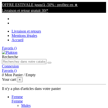
OFFRE ESTIVALE jusqu'à -50% : profitez en ☀️
Livraison et retour gratuit 30j*
Livraison et retours
Mentions légales
Accueil
Favoris (
)
Recherche
Connexion
Favoris (
)
0
Mon Panier
/
Empty
Your cart
×
Il n'y a plus d'articles dans votre panier
Femme
Femme
Mules