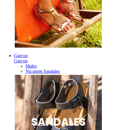
Garçon
Garçon
Mules
Nu-pieds Sandales
SANDALES