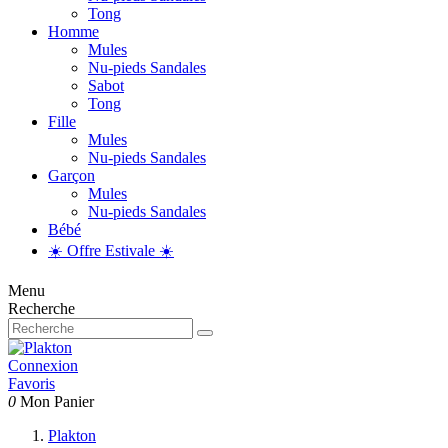
Tong
Homme
Mules
Nu-pieds Sandales
Sabot
Tong
Fille
Mules
Nu-pieds Sandales
Garçon
Mules
Nu-pieds Sandales
Bébé
☀️ Offre Estivale ☀️
Menu
Recherche
Connexion
Favoris
0
Mon Panier
Plakton