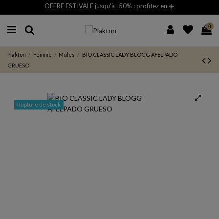
jusqu'à -50% : profitez en ☀️
Livraison et r
0
Plakton
Femme
Mules
BIO CLASSIC LADY BLOGG AFELPADO
GRUESO
Rupture de stock