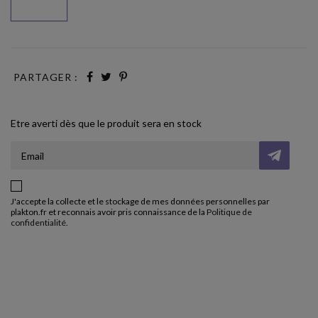
PARTAGER :
Etre averti dès que le produit sera en stock
J'accepte la collecte et le stockage de mes données personnelles par
plakton.fr et reconnais avoir pris connaissance de la
Politique de
confidentialité
.