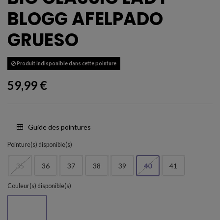
BLOGG AFELPADO
GRUESO
Produit indisponible dans cette pointure
59,99 €
Guide des pointures
Pointure(s) disponible(s)
35
36
37
38
39
40
41
Couleur(s) disponible(s)
Menta sa