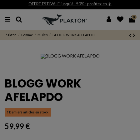
OFFRE ESTIVALE jusqu'à -50% : profitez en ☀️
0
Plakton
Femme
Mules
BLOGG WORK AFELAPDO
BLOGG WORK
AFELAPDO
Derniers articles en stock
59,99 €