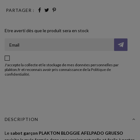
PARTAGER :
Etre averti dès que le produit sera en stock
J'accepte la collecte et le stockage de mes données personnelles par
plakton.fr et reconnais avoir pris connaissance de la
Politique de
confidentialité
.
DESCRIPTION
Le
sabot garçon PLAKTON BLOGGIE AFELPADO GRUESO
revisite la mule fermée dans une version naturelle et facile à porter.