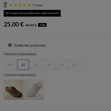
Produit indisponible dans cette pointure
25,00 €
49,99 €
(1 avis)
-50%
Guide des pointures
Pointure(s) disponible(s)
30
31
32
33
34
35
Couleur(s) disponible(s)
PIEDRA 304
Light kaki 717