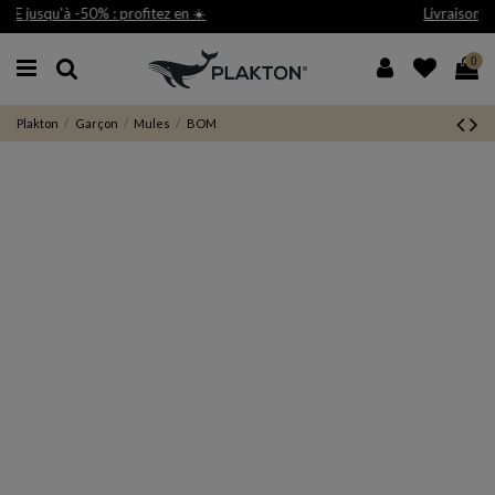
Livraison et retour gratuit 30j*
0
Plakton
Garçon
Mules
BOM