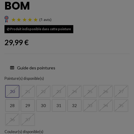
BOM
Produit indisponible dans cette pointure
29,99 €
Guide des pointures
(1 avis)
Pointure(s) disponible(s)
20
21
22
23
24
25
26
27
28
29
30
31
32
33
34
35
36
37
Couleur(s) disponible(s)