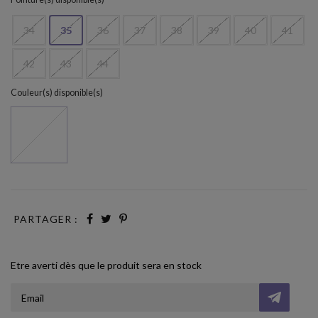
34
35
36
37
38
39
40
41
42
43
44
Couleur(s) disponible(s)
Beige
PARTAGER :
Etre averti dès que le produit sera en stock