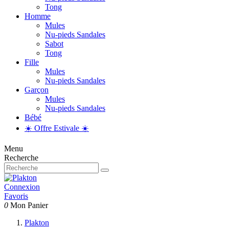
Tong
Homme
Mules
Nu-pieds Sandales
Sabot
Tong
Fille
Mules
Nu-pieds Sandales
Garçon
Mules
Nu-pieds Sandales
Bébé
☀️ Offre Estivale ☀️
Menu
Recherche
Connexion
Favoris
0
Mon Panier
Plakton