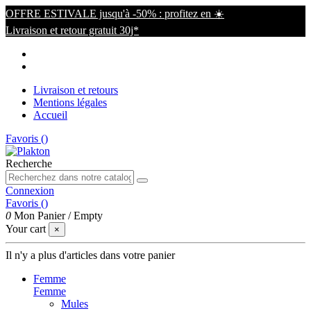
OFFRE ESTIVALE jusqu'à -50% : profitez en ☀️
Livraison et retour gratuit 30j*
Livraison et retours
Mentions légales
Accueil
Favoris (
)
Recherche
Connexion
Favoris (
)
0
Mon Panier
/
Empty
Your cart
×
Il n'y a plus d'articles dans votre panier
Femme
Femme
Mules