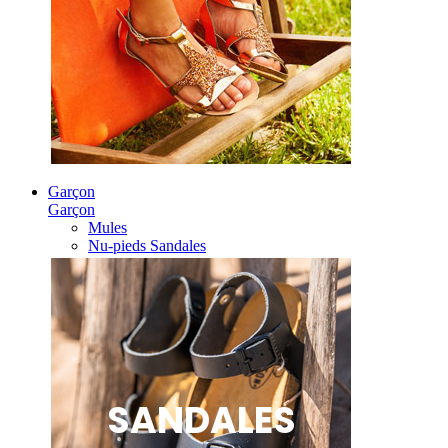
Garçon
Garçon
Mules
Nu-pieds Sandales
SANDALES