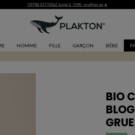
Livraison et r
ME
HOMME
FILLE
GARÇON
BÉBÉ
P
BIO 
BLOG
GRUE