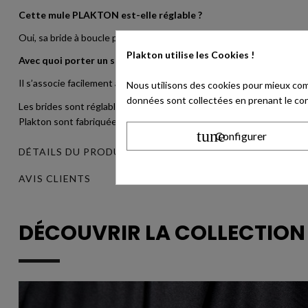
Cette mule PLAKTON est-elle réglable ?
Oui, sa bride à boucle permet d’adapter le maintien selon la largeur
Plakton utilise
les Cookies !
Avec quoi porter un sabot femme vert ?
Il s’associe facilement à un jean, un pantalon beige, une robe écrue
Nous utilisons des cookies pour mieux com
données sont collectées en prenant le cont
Les brides sont réglables à l'aide d'une boucle sans nickel (Nickel 
Plakton sont fabriquées en Espagne. La marque s'engage dans la ré
tune
Configurer
DÉTAILS DU PRODUIT
AVIS CLIENTS
DÉCOUVRIR LA COLLECTIO