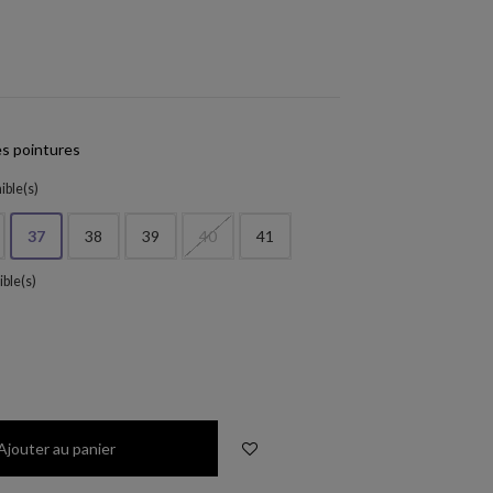
s pointures
ible(s)
37
38
39
40
41
ible(s)
a
Ajouter au panier