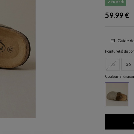
En stock
59,99 €
Guide de
Pointure(s) dispon
35
36
Couleur(s) dispon
Menta s