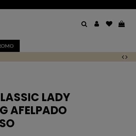
etour gratuit 30j*
ROMO
CLASSIC LADY
G AFELPADO
SO