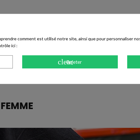
 du pied pour obtenir un porté personnalisé.
 ou une maille marron pour créer un look naturel et moderne.
prendre comment est utilisé notre site, ainsi que pour personnaliser no
rôle ici :
Free), ce pour limiter les risques d'allergies, comme tous les accessoires
duction des émissions de CO₂ grâce à des matériaux naturels sélectionn
clear
Rejeter
N
FEMME