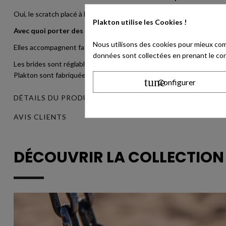
Oui, le scratch placé à l’arrière permet d’ouvrir et de fermer rapide
Plakton utilise
les Cookies !
Avec quoi porter des sandales roses métallisées pour fille ?
Nous utilisons des cookies pour mieux com
Elles accompagnent facilement une robe, un short, une combinaison
données sont collectées en prenant le cont
Les brides sont réglables à l'aide d'une boucle sans nickel (Nickel 
Plakton sont fabriquées en Espagne. La marque s'engage dans la ré
tune
Configurer
DÉTAILS DU PRODUIT
AVIS CLIENTS
DÉCOUVRIR LA COLLECTIO