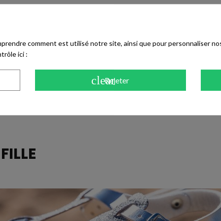
ment la sandale, tout en maintenant correctement le talon.
prendre comment est utilisé notre site, ainsi que pour personnaliser no
 ou une tenue en denim, dans des tons blancs, beiges ou pastel.
rôle ici :
Free), ce pour limiter les risques d'allergies, comme tous les accessoires
duction des émissions de CO₂ grâce à des matériaux naturels sélectionn
clear
Rejeter
N
FILLE