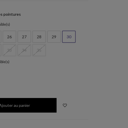
s pointures
ible(s)
26
27
28
29
30
33
34
35
ible(s)
E
Ajouter au panier