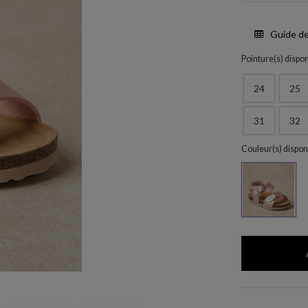
Guide de
Pointure(s) dispon
24
25
31
32
Couleur(s) dispon
042 ROS