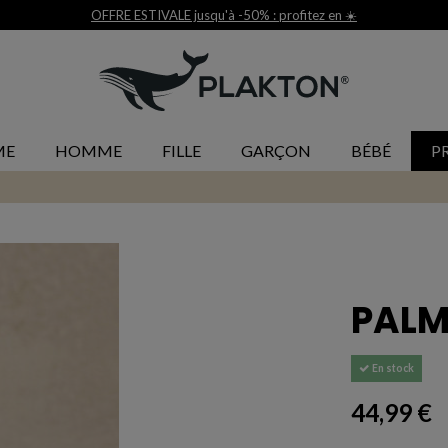
Livraison et retour gratuit 30j*
ME
HOMME
FILLE
GARÇON
BÉBÉ
P
PAL
En stock
44,99 €