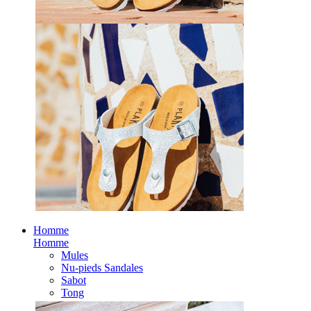
Homme
Homme
Mules
Nu-pieds Sandales
Sabot
Tong