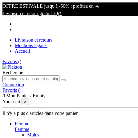
OFFRE ESTIVALE jusqu'à -50% : profitez en ☀️
Livraison et retour gratuit 30j*
Livraison et retours
Mentions légales
Accueil
Favoris (
)
Recherche
Connexion
Favoris (
)
0
Mon Panier
/
Empty
Your cart
×
Il n'y a plus d'articles dans votre panier
Femme
Femme
Mules