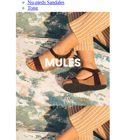
Nu-pieds Sandales
Tong
MULES