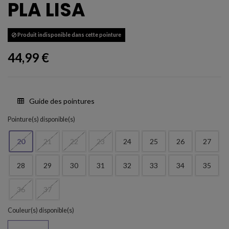
PLA LISA
Produit indisponible dans cette pointure
44,99 €
Guide des pointures
Pointure(s) disponible(s)
20
21
22
23
24
25
26
27
28
29
30
31
32
33
34
35
36
37
Couleur(s) disponible(s)
Multicolor 5