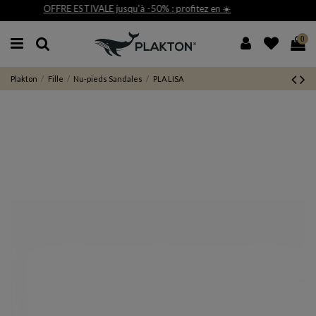
fitez en ☀️
Livraison et retour gratuit 30j*
0
Plakton
Fille
Nu-pieds Sandales
PLA LISA