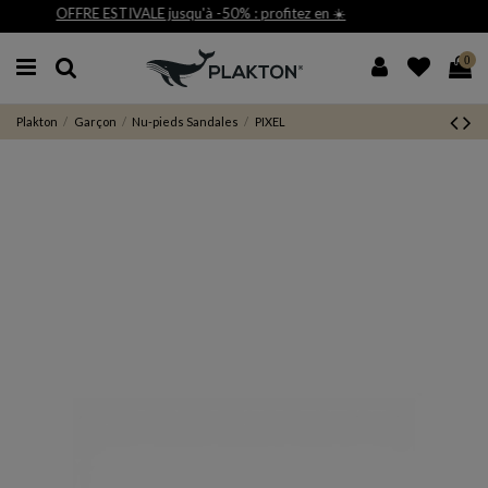
ez en ☀️
Livraison et retour gratuit 30j*
0
Plakton
Garçon
Nu-pieds Sandales
PIXEL