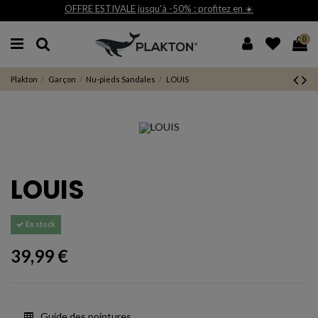
OFFRE ESTIVALE jusqu'à -50% : profitez en ☀️
0
Plakton
Garçon
Nu-pieds Sandales
LOUIS
LOUIS
En stock
39,99 €
Guide des pointures