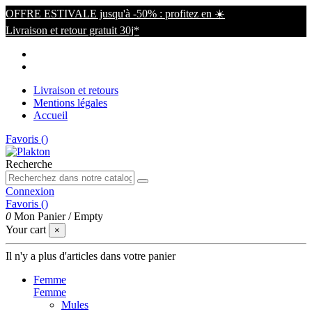
OFFRE ESTIVALE jusqu'à -50% : profitez en ☀️
Livraison et retour gratuit 30j*
Livraison et retours
Mentions légales
Accueil
Favoris (
)
Recherche
Connexion
Favoris (
)
0
Mon Panier
/
Empty
Your cart
×
Il n'y a plus d'articles dans votre panier
Femme
Femme
Mules