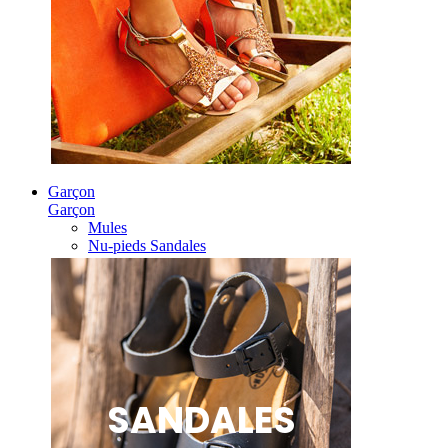
Garçon
Garçon
Mules
Nu-pieds Sandales
SANDALES