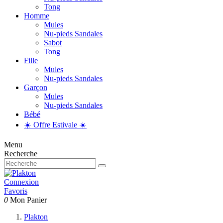
Tong
Homme
Mules
Nu-pieds Sandales
Sabot
Tong
Fille
Mules
Nu-pieds Sandales
Garçon
Mules
Nu-pieds Sandales
Bébé
☀️ Offre Estivale ☀️
Menu
Recherche
Connexion
Favoris
0
Mon Panier
Plakton