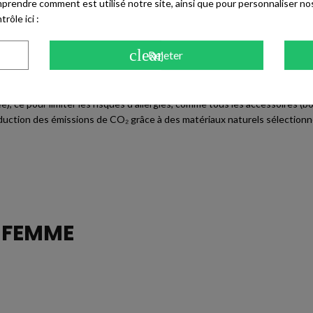
prendre comment est utilisé notre site, ainsi que pour personnaliser no
rôle ici :
 du pied pour obtenir un porté personnalisé.
clear
Rejeter
rue ou une tenue noire pour créer un look casual chic et lumineux.
Free), ce pour limiter les risques d'allergies, comme tous les accessoires
duction des émissions de CO₂ grâce à des matériaux naturels sélectionn
N
FEMME