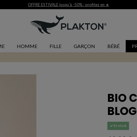
ME
HOMME
FILLE
GARÇON
BÉBÉ
P
BIO 
BLOG
En stock