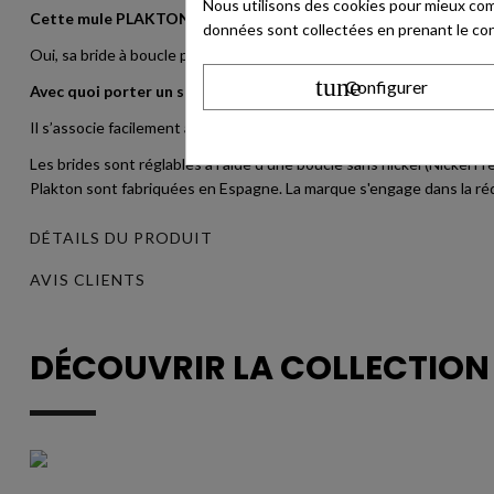
Nous utilisons des cookies pour mieux com
Cette mule PLAKTON est-elle réglable ?
données sont collectées en prenant le cont
Oui, sa bride à boucle permet d’adapter le maintien selon la largeur
tune
Configurer
Avec quoi porter un sabot femme métallisé ?
Il s’associe facilement avec un jean, un pantalon beige, une robe éc
Les brides sont réglables à l'aide d'une boucle sans nickel (Nickel 
Plakton sont fabriquées en Espagne. La marque s'engage dans la ré
DÉTAILS DU PRODUIT
AVIS CLIENTS
DÉCOUVRIR LA COLLECTIO