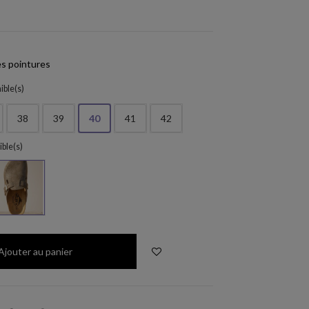
s pointures
ible(s)
38
39
40
41
42
ible(s)
trebol
Ajouter au panier