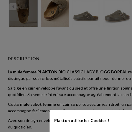
DESCRIPTION
La
mule femme PLAKTON BIO CLASSIC LADY BLOGG BOREAL
re
distingue par ses reflets métallisés subtils, parfaits pour donner du 
Sa
tige en cuir
enveloppe l’avant du pied et offre une finition soignée
quotidien. Sa semelle intérieure accompagne agréablement la march
Cette
mule sabot femme en cuir
se porte avec un jean droit, un pa
accompagne facilement une silhouette monochrome ou des teintes 
Plakton utilise
les Cookies !
Avec son design enveloppant et sa finition lumineuse, la
PLAKTON 
du quotidien.