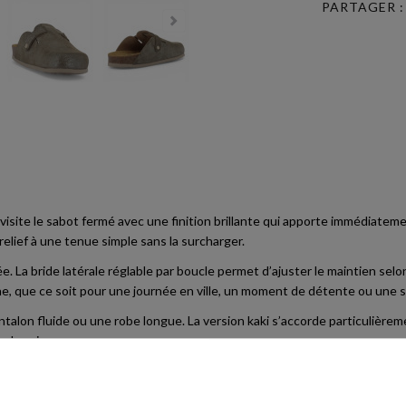
PARTAGER :
visite le sabot fermé avec une finition brillante qui apporte immédiatement
relief à une tenue simple sans la surcharger.
. La bride latérale réglable par boucle permet d’ajuster le maintien selon l
e, que ce soit pour une journée en ville, un moment de détente ou une 
ntalon fluide ou une robe longue. La version kaki s’accorde particulièreme
plus vives.
BIO CLASSIC LADY BLOGG BOREAL
devient une pièce facile à chausse