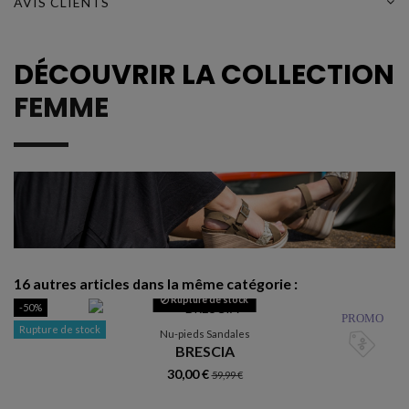
AVIS CLIENTS
DÉCOUVRIR LA COLLECTION
FEMME
16 autres articles dans la même catégorie :
Rupture de stock
-50%
R
PROMO
Rupture de stock
Nu-pieds Sandales
BRESCIA
30,00 €
59,99 €