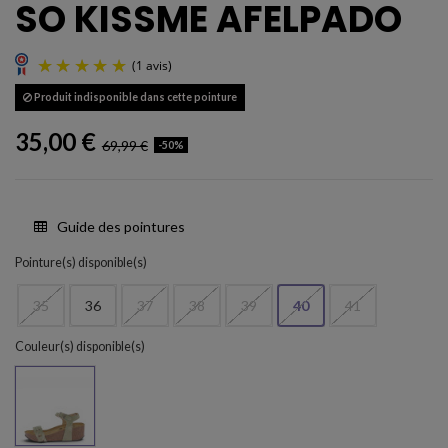
SO KISSME AFELPADO
Produit indisponible dans cette pointure
35,00 €
69,99 €
-50%
Guide des pointures
(1 avis)
Pointure(s) disponible(s)
35
36
37
38
39
40
41
Couleur(s) disponible(s)
MINT 781 X