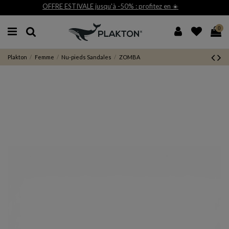
ofitez en ☀️
Livraison et retour gratuit 30j*
0
Plakton
Femme
Nu-pieds Sandales
ZOMBA