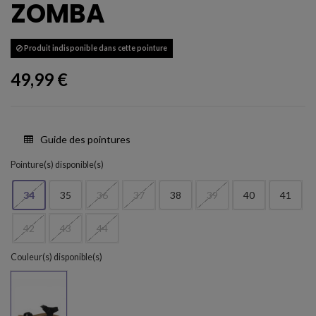
ZOMBA
Produit indisponible dans cette pointure
49,99 €
Guide des pointures
Pointure(s) disponible(s)
34
35
36
37
38
39
40
41
42
43
44
Couleur(s) disponible(s)
Negro