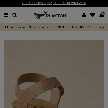
tez en ☀️
Livraison et retour gratuit 30j*
0
Plakton
Femme
Nu-pieds Sandales
JAPAN LINE TOKYO DAKOTA