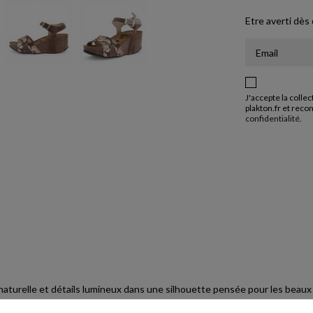
Etre averti dès
J'accepte la colle
plakton.fr et reco
confidentialité
.
turelle et détails lumineux dans une silhouette pensée pour les beaux jo