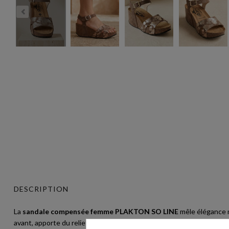
DESCRIPTION
La
sandale compensée femme PLAKTON SO LINE
mêle élégance na
avant, apporte du relief à la tenue tout en restant facile à associer.