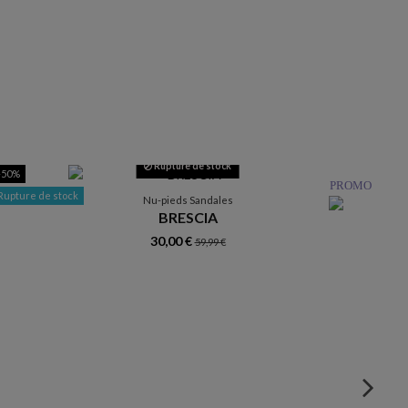
Rupture de stock
-50%
Rup
PROMO
Rupture de stock
Nu-pieds Sandales
BRESCIA
30,00 €
59,99 €