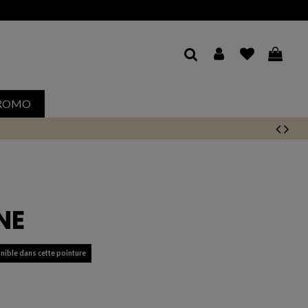
ROMO
NE
nible dans cette pointure