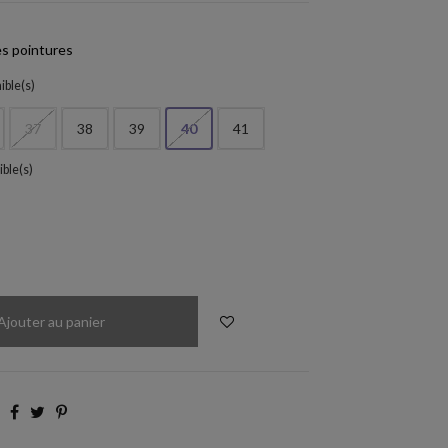
s pointures
ible(s)
37
38
39
40
41
ible(s)
5-LDO28
Ajouter au panier