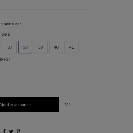
s pointures
ible(s)
37
38
39
40
41
ible(s)
Ajouter au panier