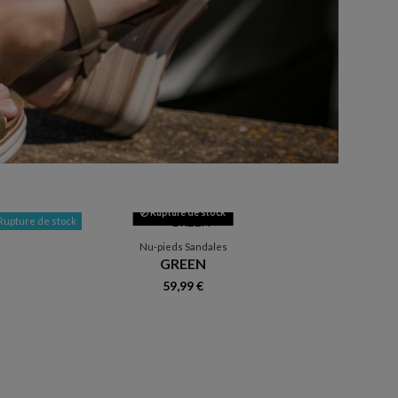
Rupture de stock
Rupture de stock
-50
Rup
Nu-pieds Sandales
GREEN
59,99 €