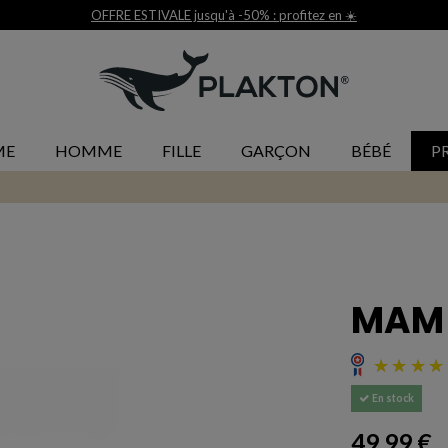
Livraison et retour gratuit
ME
HOMME
FILLE
GARÇON
BÉBÉ
P
MAM 
En stock
49,99 €