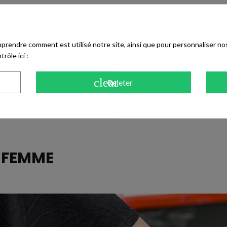
ille selon votre morphologie.
prendre comment est utilisé notre site, ainsi que pour personnaliser no
 jupe ou un jean dans des tons neutres, pastel ou foncés.
rôle ici :
Free), ce pour limiter les risques d'allergies, comme tous les accessoires
duction des émissions de CO₂ grâce à des matériaux naturels sélectionn
clear
Rejeter
N
FEMME