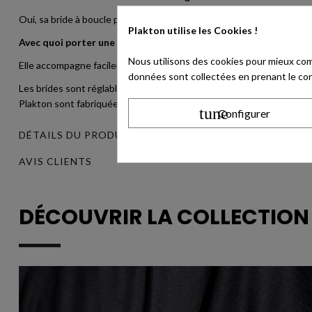
Oui, sa bride à boucle permet d’ajuster le maintien autour de la chev
Plakton utilise
les Cookies !
Avec quoi porter une sandale plate dorée ?
Nous utilisons des cookies pour mieux com
Elle accompagne facilement une robe claire, un pantalon fluide, une
données sont collectées en prenant le cont
Les brides sont réglables à l'aide d'une boucle sans nickel (Nickel 
Plakton sont fabriquées en Espagne. La marque s'engage dans la ré
tune
Configurer
DÉTAILS DU PRODUIT
AVIS CLIENTS
DÉCOUVRIR LA COLLECTIO