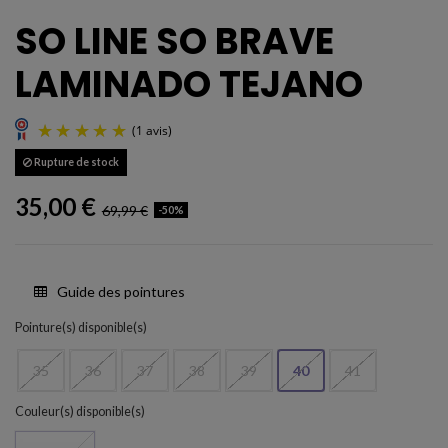
SO LINE SO BRAVE
LAMINADO TEJANO
Rupture de stock
35,00 €
69,99 €
-50%
Guide des pointures
(1 avis)
Pointure(s) disponible(s)
35
36
37
38
39
40
41
Couleur(s) disponible(s)
Champan claro oro