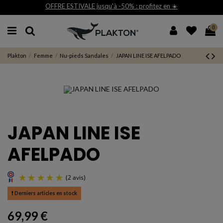
STIVALE jusqu'à -50% : profitez en ☀️
Livrai
0
Plakton
Femme
Nu-pieds Sandales
JAPAN LINE ISE AFELPADO
JAPAN LINE ISE
AFELPADO
Derniers articles en stock
(2 avis)
69,99 €