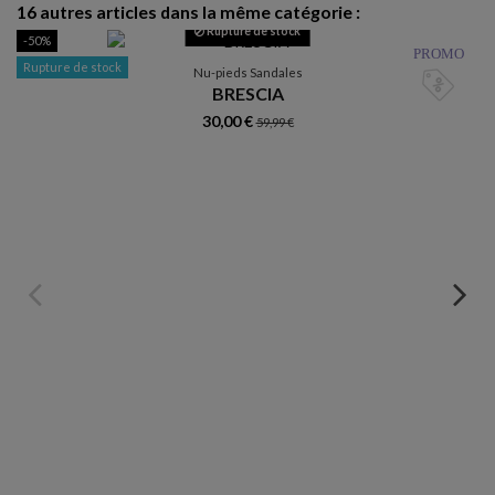
16 autres articles dans la même catégorie :
Rupture de stock
-50%
R
PROMO
Rupture de stock
Nu-pieds Sandales
BRESCIA
30,00 €
59,99 €