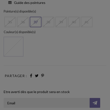
Guide des pointures
Pointure(s) disponible(s)
35
36
37
38
39
40
41
Couleur(s) disponible(s)
ORA VA Q CAMEL
PARTAGER :
Etre averti dès que le produit sera en stock