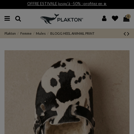
ez en ☀️
Livraison et retour gratuit 30j*
0
Plakton
Femme
Mules
BLOGG HEEL ANIMAIL PRINT