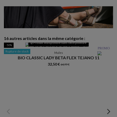
16 autres articles dans la même catégorie :
Produit indisponible dans cette pointure
-50%
R
PROMO
Rupture de stock
Mules
BIO CLASSIC LADY BETA FLEX TEJANO 11
32,50 €
64,99 €