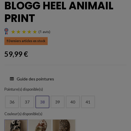
BLOGG HEEL ANIMAIL
PRINT
Derniers articles en stock
59,99 €
Guide des pointures
(1 avis)
Pointure(s) disponible(s)
36
37
38
39
40
41
Couleur(s) disponible(s)
2035 Cow black
Cow champan
Panter black 2009