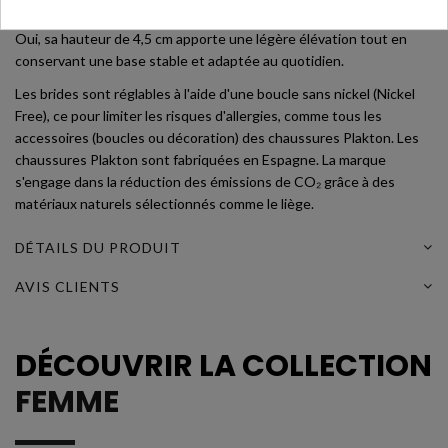
La semelle compensée est-elle facile à porter ?
Oui, sa hauteur de 4,5 cm apporte une légère élévation tout en
conservant une base stable et adaptée au quotidien.
Les brides sont réglables à l'aide d'une boucle sans nickel (Nickel
Free), ce pour limiter les risques d'allergies, comme tous les
accessoires (boucles ou décoration) des chaussures Plakton. Les
chaussures Plakton sont fabriquées en Espagne. La marque
s'engage dans la réduction des émissions de CO₂ grâce à des
matériaux naturels sélectionnés comme le liège.
DÉTAILS DU PRODUIT
AVIS CLIENTS
DÉCOUVRIR LA COLLECTION
FEMME