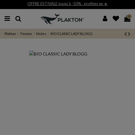
STIVALE jusqu'à -50% : profitez en ☀️
Livrai
0
Plakton
Femme
Mules
BIO CLASSIC LADY BLOGG