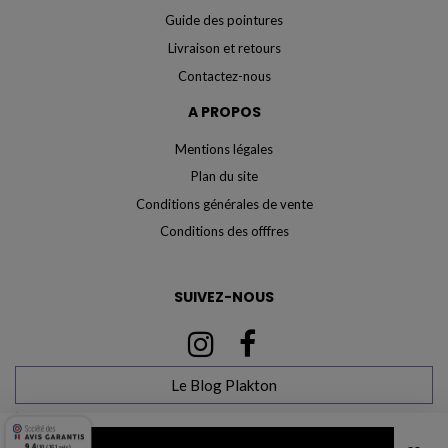
Guide des pointures
Livraison et retours
Contactez-nous
A PROPOS
Mentions légales
Plan du site
Conditions générales de vente
Conditions des offfres
SUIVEZ-NOUS
Le Blog Plakton
Marchand approuvé par la Société des Avis Garantis,
cliquez ici pour vérifier
.
9.4
/10 (161 avis)