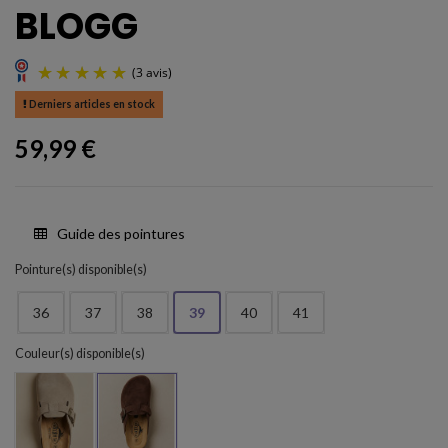
BLOGG
Derniers articles en stock
59,99 €
Guide des pointures
(3 avis)
Pointure(s) disponible(s)
36
37
38
39
40
41
Couleur(s) disponible(s)
Marron-2
Ceniza