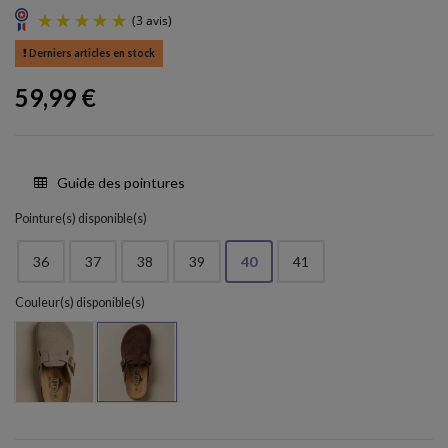
Derniers articles en stock
59,99 €
(3 avis)
Guide des pointures
Pointure(s) disponible(s)
36
37
38
39
40
41
Couleur(s) disponible(s)
Marron-2
Ceniza