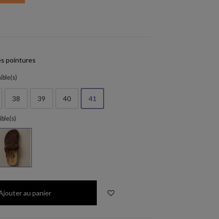
(3 avis)
s pointures
ible(s)
38
39
40
41
ible(s)
Marron-2
Ajouter au panier