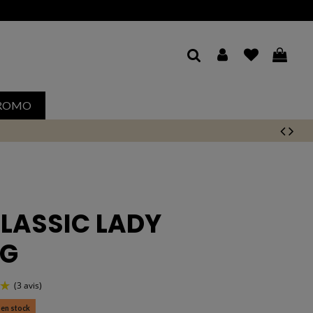
ROMO
CLASSIC LADY
GG
 en stock