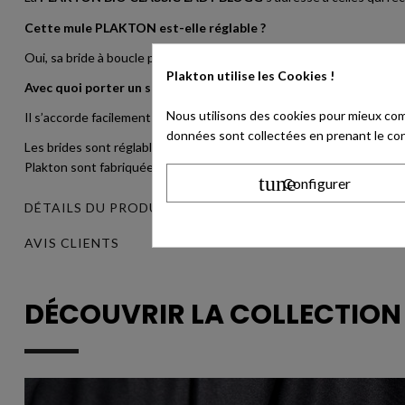
Cette mule PLAKTON est-elle réglable ?
Oui, sa bride à boucle permet d’ajuster le maintien selon la largeur 
Plakton utilise
les Cookies !
Avec quoi porter un sabot femme marron ?
Nous utilisons des cookies pour mieux com
Il s’accorde facilement avec un jean, un pantalon beige, une robe é
données sont collectées en prenant le cont
Les brides sont réglables à l'aide d'une boucle sans nickel (Nickel 
Plakton sont fabriquées en Espagne. La marque s'engage dans la ré
tune
Configurer
DÉTAILS DU PRODUIT
AVIS CLIENTS
DÉCOUVRIR LA COLLECTIO