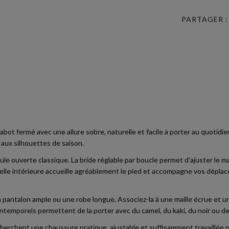
PARTAGER :
sabot fermé avec une allure sobre, naturelle et facile à porter au quotidi
aux silhouettes de saison.
ouverte classique. La bride réglable par boucle permet d’ajuster le maint
elle intérieure accueille agréablement le pied et accompagne vos déplace
n pantalon ample ou une robe longue. Associez-la à une maille écrue et 
 intemporels permettent de la porter avec du camel, du kaki, du noir ou d
cherchent une chaussure pratique, ajustable et suffisamment travaillée p