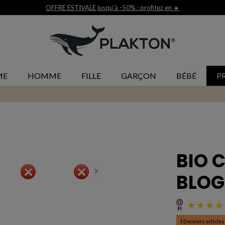
ME
HOMME
FILLE
GARÇON
BÉBÉ
P
BIO 
BLO
Derniers articles