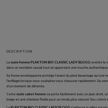
DESCRIPTION
La
mule femme PLAKTON BIO CLASSIC LADY BLOGG
revisite le 
dans un vestiaire casual tout en apportant une touche authentique 
Sa forme enveloppante protège l’avant du pied davantage qu’une mule 
l’enfilage lorsque vous souhaitez vous chausser rapidement. Sa sem
d’un moment de détente.
Cette
mule sabot femme
se porte facilement avec un jean droit, u
beige et une chemise fluide pour un rendu plus naturel. Ses coloris
La
PLAKTON BIO CLASSIC LADY BLOGG
s’adresse à celles qui re