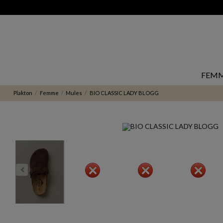
OFFRE ESTIVALE jusqu'à -50% : profitez en ☀️
FEM
Plakton
Femme
Mules
BIO CLASSIC LADY BLOGG