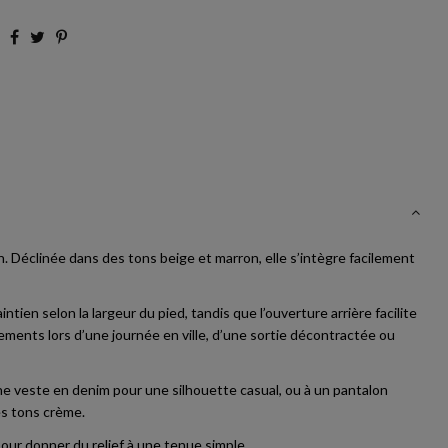
en. Déclinée dans des tons beige et marron, elle s’intègre facilement
ien selon la largeur du pied, tandis que l’ouverture arrière facilite
ments lors d’une journée en ville, d’une sortie décontractée ou
une veste en denim pour une silhouette casual, ou à un pantalon
es tons crème.
our donner du relief à une tenue simple.