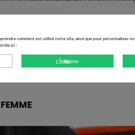
du pied pour obtenir un porté personnalisé.
prendre comment est utilisé notre site, ainsi que pour personnaliser no
crue ou une maille ample pour composer un look naturel et décontracté.
rôle ici :
Free), ce pour limiter les risques d'allergies, comme tous les accessoires
duction des émissions de CO₂ grâce à des matériaux naturels sélectionn
clear
Rejeter
N
FEMME