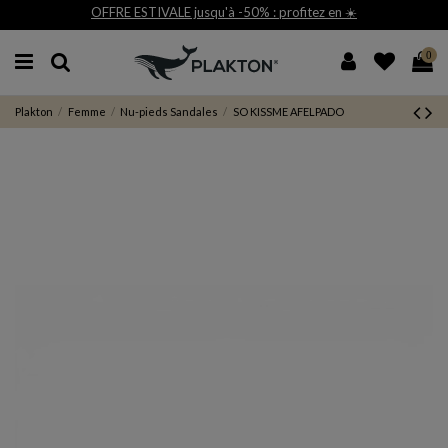
qu'à -50% : profitez en ☀️
Livraison et reto
0
Plakton
Femme
Nu-pieds Sandales
SO KISSME AFELPADO