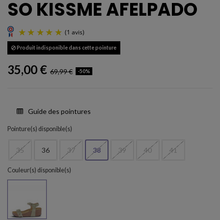
SO KISSME AFELPADO
Produit indisponible dans cette pointure
35,00 €
69,99 €
-50%
Guide des pointures
(1 avis)
Pointure(s) disponible(s)
35
36
37
38
39
40
41
Couleur(s) disponible(s)
MINT 781 X