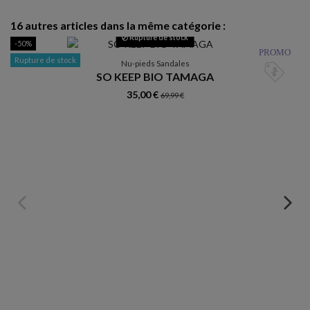
16 autres articles dans la même catégorie :
Rupture de stock
-50%
-
PROMO
Rupture de stock
R
Nu-pieds Sandales
SO KEEP BIO TAMAGA
35,00 €
69,99 €