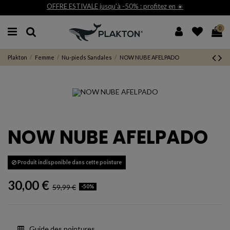
OFFRE ESTIVALE jusqu'à -50% : profitez en ☀️
0
Plakton
Femme
Nu-pieds Sandales
NOW NUBE AFELPADO
NOW NUBE AFELPADO
Produit indisponible dans cette pointure
30,00 €
59,99 €
-50%
Guide des pointures