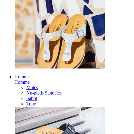
Homme
Homme
Mules
Nu-pieds Sandales
Sabot
Tong