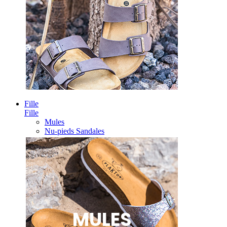
Fille
Fille
Mules
Nu-pieds Sandales
MULES